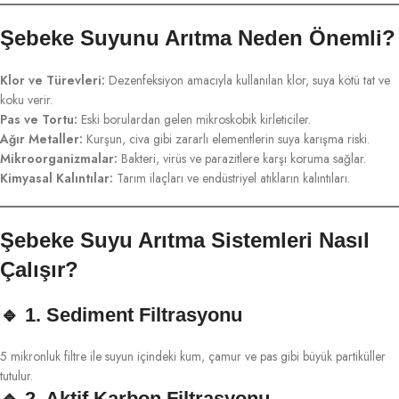
Şebeke Suyunu Arıtma Neden Önemli?
Klor ve Türevleri:
Dezenfeksiyon amacıyla kullanılan klor, suya kötü tat ve
koku verir.
Pas ve Tortu:
Eski borulardan gelen mikroskobik kirleticiler.
Ağır Metaller:
Kurşun, civa gibi zararlı elementlerin suya karışma riski.
Mikroorganizmalar:
Bakteri, virüs ve parazitlere karşı koruma sağlar.
Kimyasal Kalıntılar:
Tarım ilaçları ve endüstriyel atıkların kalıntıları.
Şebeke Suyu Arıtma Sistemleri Nasıl
Çalışır?
🔹
1. Sediment Filtrasyonu
5 mikronluk filtre ile suyun içindeki kum, çamur ve pas gibi büyük partiküller
tutulur.
🔹
2. Aktif Karbon Filtrasyonu