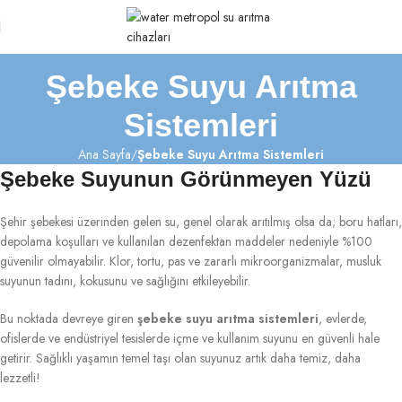
Şebeke Suyu Arıtma
Sistemleri
Ana Sayfa
Şebeke Suyu Arıtma Sistemleri
Şebeke Suyunun Görünmeyen Yüzü
Şehir şebekesi üzerinden gelen su, genel olarak arıtılmış olsa da; boru hatları,
depolama koşulları ve kullanılan dezenfektan maddeler nedeniyle %100
güvenilir olmayabilir. Klor, tortu, pas ve zararlı mikroorganizmalar, musluk
suyunun tadını, kokusunu ve sağlığını etkileyebilir.
Bu noktada devreye giren
şebeke suyu arıtma sistemleri
, evlerde,
ofislerde ve endüstriyel tesislerde içme ve kullanım suyunu en güvenli hale
getirir. Sağlıklı yaşamın temel taşı olan suyunuz artık daha temiz, daha
lezzetli!