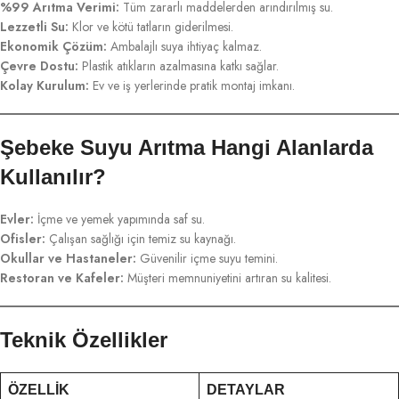
%99 Arıtma Verimi:
Tüm zararlı maddelerden arındırılmış su.
Lezzetli Su:
Klor ve kötü tatların giderilmesi.
Ekonomik Çözüm:
Ambalajlı suya ihtiyaç kalmaz.
Çevre Dostu:
Plastik atıkların azalmasına katkı sağlar.
Kolay Kurulum:
Ev ve iş yerlerinde pratik montaj imkanı.
Şebeke Suyu Arıtma Hangi Alanlarda
Kullanılır?
Evler:
İçme ve yemek yapımında saf su.
Ofisler:
Çalışan sağlığı için temiz su kaynağı.
Okullar ve Hastaneler:
Güvenilir içme suyu temini.
Restoran ve Kafeler:
Müşteri memnuniyetini artıran su kalitesi.
Teknik Özellikler
ÖZELLIK
DETAYLAR