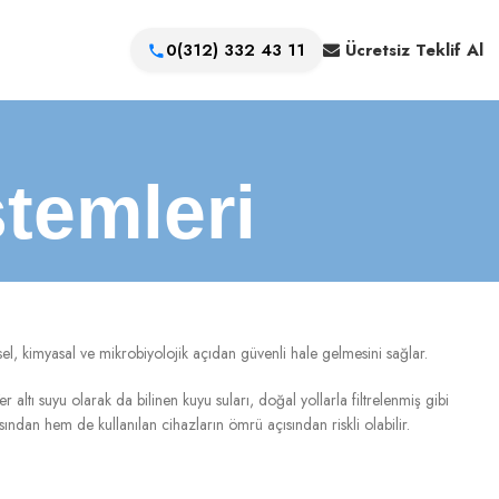
0(312) 332 43 11
Ücretsiz Teklif Al
temleri
sel, kimyasal ve mikrobiyolojik açıdan güvenli hale gelmesini sağlar.
 altı suyu olarak da bilinen kuyu suları, doğal yollarla filtrelenmiş gibi
ından hem de kullanılan cihazların ömrü açısından riskli olabilir.