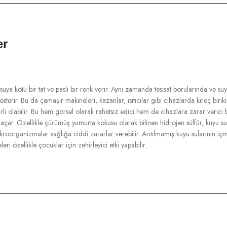
er
uya kötü bir tat ve paslı bir renk verir. Aynı zamanda tesisat borularında ve su
sterir. Bu da çamaşır makineleri, kazanlar, ısıtıcılar gibi cihazlarda kireç birik
kirli olabilir. Bu hem görsel olarak rahatsız edici hem de cihazlara zarar verici
açar. Özellikle çürümüş yumurta kokusu olarak bilinen hidrojen sülfür, kuyu su
ikroorganizmalar sağlığa ciddi zararlar verebilir. Arıtılmamış kuyu sularının içm
ri özellikle çocuklar için zehirleyici etki yapabilir.