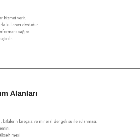
ar hizmet verir.
la kullanıcı dostudur.
erformans sağlar.
tirilir.
ım Alanları
, bitkilerin kireçsiz ve mineral dengeli su ile sulanması.
emini.
kseltilmesi.