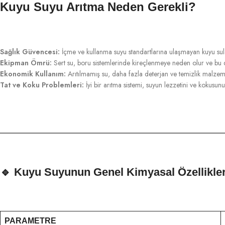
Kuyu Suyu Arıtma Neden Gerekli?
Sağlık Güvencesi:
İçme ve kullanma suyu standartlarına ulaşmayan kuyu suları
Ekipman Ömrü:
Sert su, boru sistemlerinde kireçlenmeye neden olur ve bu da
Ekonomik Kullanım:
Arıtılmamış su, daha fazla deterjan ve temizlik malzemesi
Tat ve Koku Problemleri:
İyi bir arıtma sistemi, suyun lezzetini ve kokusunu i
🔹
Kuyu Suyunun Genel Kimyasal Özellikler
PARAMETRE