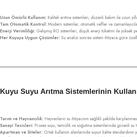
Uzun Ömürlü Kullanım:
Kaliteli arıtma sistemleri, düzenli bakım ile uzun yıll
Tam Otomatik Kontrol:
Modern sistemler, otomatik valfler ve zamanlayıcılar
Enerji Verimliliği:
Gelişmiş RO sistemleri, düşük enerji tüketimi ile yüksek p
Her Kuyuya Uygun Çözümler:
Su analizi sonrası sistem ihtiyaca göre özelleş
Kuyu Suyu Arıtma Sistemlerinin Kullan
Tarım ve Hayvancılık:
Hayvanların su ihtiyacının sağlıklı şekilde karşılanması
Sanayi Tesisleri:
Proses suyu, temizlik ve soğutma sistemlerinde güvenli su t
Apartman ve Siteler:
Ortak kullanım alanlarında suyun kalite standardının yü