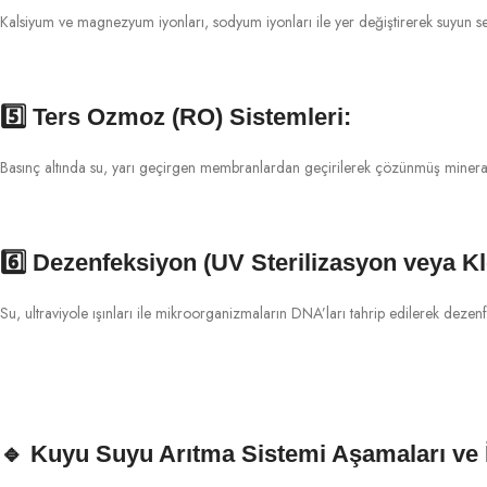
Kalsiyum ve magnezyum iyonları, sodyum iyonları ile yer değiştirerek suyun ser
5️⃣
Ters Ozmoz (RO) Sistemleri:
Basınç altında su, yarı geçirgen membranlardan geçirilerek çözünmüş mineraller
6️⃣
Dezenfeksiyon (UV Sterilizasyon veya Kl
Su, ultraviyole ışınları ile mikroorganizmaların DNA’ları tahrip edilerek dezenfe
🔹
Kuyu Suyu Arıtma Sistemi Aşamaları ve İ