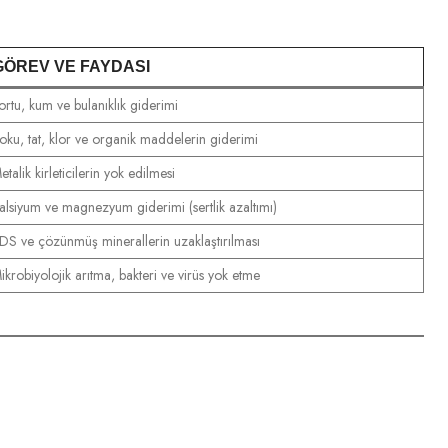
GÖREV VE FAYDASI
ortu, kum ve bulanıklık giderimi
oku, tat, klor ve organik maddelerin giderimi
etalik kirleticilerin yok edilmesi
alsiyum ve magnezyum giderimi (sertlik azaltımı)
DS ve çözünmüş minerallerin uzaklaştırılması
ikrobiyolojik arıtma, bakteri ve virüs yok etme