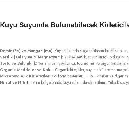
Kuyu Suyunda Bulunabilecek Kirleticil
Demir (Fe) ve Mangan (Mn):
Kuyu sularında sıkça rastlanan bu mineraller, s
Sertlik (Kalsiyum & Magnezyum):
Yüksek sertlik, suyun kireçli olduğunu gö
Tortu ve Bulanıklık:
Yer altından çekilen su, toprak, mil ve diğer tortularla 
Organik Maddeler ve Koku:
Organik bileşikler, suyun kötü kokmasına yol 
Mikrobiyolojik Kirleticiler:
Koliform bakteriler, E.Coli, virüsler ve diğer m
Nitrat ve Nitrit:
Tarım bölgelerinde kuyu sularında sık rastlanır. Yüksek seviyele