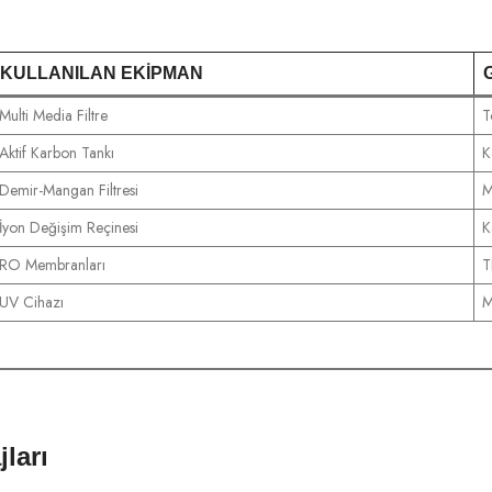
KULLANILAN EKIPMAN
Multi Media Filtre
T
Aktif Karbon Tankı
K
Demir-Mangan Filtresi
M
İyon Değişim Reçinesi
K
RO Membranları
T
UV Cihazı
M
ları