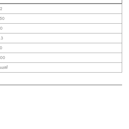
.2
50
.0
.3
0
00
ozitif