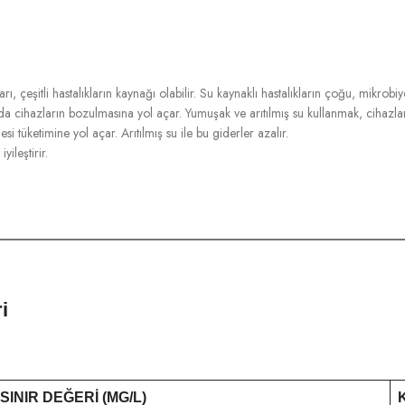
, çeşitli hastalıkların kaynağı olabilir. Su kaynaklı hastalıkların çoğu, mikrobi
 cihazların bozulmasına yol açar. Yumuşak ve arıtılmış su kullanmak, cihazların
 tüketimine yol açar. Arıtılmış su ile bu giderler azalır.
yileştirir.
i
SINIR DEĞERI (MG/L)