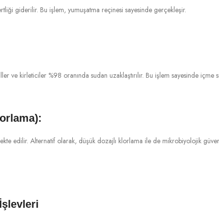
tliği giderilir. Bu işlem, yumuşatma reçinesi sayesinde gerçekleşir.
 ve kirleticiler %98 oranında sudan uzaklaştırılır. Bu işlem sayesinde içme suy
orlama):
kte edilir. Alternatif olarak, düşük dozajlı klorlama ile de mikrobiyolojik güvenl
şlevleri