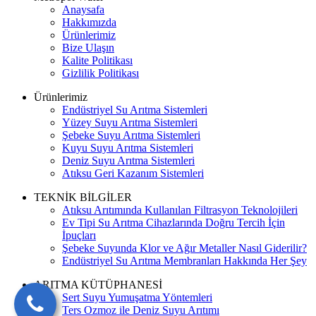
Anaysafa
Hakkımızda
Ürünlerimiz
Bize Ulaşın
Kalite Politikası
Gizlilik Politikası
Ürünlerimiz
Endüstriyel Su Arıtma Sistemleri
Yüzey Suyu Arıtma Sistemleri
Şebeke Suyu Arıtma Sistemleri
Kuyu Suyu Arıtma Sistemleri
Deniz Suyu Arıtma Sistemleri
Atıksu Geri Kazanım Sistemleri
TEKNİK BİLGİLER
Atıksu Arıtımında Kullanılan Filtrasyon Teknolojileri
Ev Tipi Su Arıtma Cihazlarında Doğru Tercih İçin
İpuçları
Şebeke Suyunda Klor ve Ağır Metaller Nasıl Giderilir?
Endüstriyel Su Arıtma Membranları Hakkında Her Şey
ARITMA KÜTÜPHANESİ
Sert Suyu Yumuşatma Yöntemleri
Ters Ozmoz ile Deniz Suyu Arıtımı