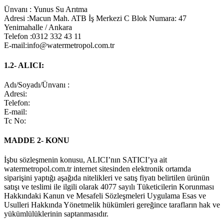
Ünvanı : Yunus Su Arıtma
Adresi :Macun Mah. ATB İş Merkezi C Blok Numara: 47
Yenimahalle / Ankara
Telefon :0312 332 43 11
E-mail:info@watermetropol.com.tr
1.2- ALICI:
Adı/Soyadı/Ünvanı :
Adresi:
Telefon:
E-mail:
Tc No:
MADDE 2- KONU
İşbu sözleşmenin konusu, ALICI’nın SATICI’ya ait
watermetropol.com.tr internet sitesinden elektronik ortamda
siparişini yaptığı aşağıda nitelikleri ve satış fiyatı belirtilen ürünün
satışı ve teslimi ile ilgili olarak 4077 sayılı Tüketicilerin Korunması
Hakkındaki Kanun ve Mesafeli Sözleşmeleri Uygulama Esas ve
Usulleri Hakkında Yönetmelik hükümleri gereğince tarafların hak ve
yükümlülüklerinin saptanmasıdır.