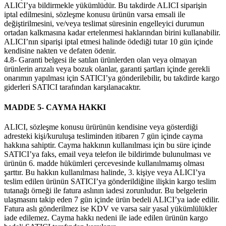
ALICI’ya bildirmekle yükümlüdür. Bu takdirde ALICI siparişin
iptal edilmesini, sözleşme konusu ürünün varsa emsali ile
değiştirilmesini, ve/veya teslimat süresinin engelleyici durumun
ortadan kalkmasına kadar ertelenmesi haklarından birini kullanabilir.
ALICI’nın siparişi iptal etmesi halinde ödediği tutar 10 gün içinde
kendisine nakten ve defaten ödenir.
4.8- Garanti belgesi ile satılan ürünlerden olan veya olmayan
ürünlerin arızalı veya bozuk olanlar, garanti şartları içinde gerekli
onarımın yapılması için SATICI’ya gönderilebilir, bu takdirde kargo
giderleri SATICI tarafından karşılanacaktır.
MADDE 5- CAYMA HAKKI
ALICI, sözleşme konusu ürürünün kendisine veya gösterdiği
adresteki kişi/kuruluşa tesliminden itibaren 7 gün içinde cayma
hakkına sahiptir. Cayma hakkının kullanılması için bu süre içinde
SATICI’ya faks, email veya telefon ile bildirimde bulunulması ve
ürünün 6. madde hükümleri çercevesinde kullanılmamış olması
şarttır. Bu hakkın kullanılması halinde, 3. kişiye veya ALICI’ya
teslim edilen ürünün SATICI’ya gönderildiğine ilişkin kargo teslim
tutanağı örneği ile fatura aslının iadesi zorunludur. Bu belgelerin
ulaşmasını takip eden 7 gün içinde ürün bedeli ALICI’ya iade edilir.
Fatura aslı gönderilmez ise KDV ve varsa sair yasal yükümlülükler
iade edilemez. Cayma hakkı nedeni ile iade edilen ürünün kargo