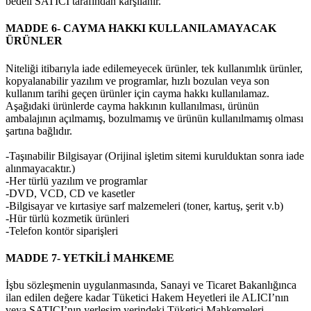
bedeli SATICI tarafından karşılanır.
MADDE 6- CAYMA HAKKI KULLANILAMAYACAK
ÜRÜNLER
Niteliği itibarıyla iade edilemeyecek ürünler, tek kullanımlık ürünler,
kopyalanabilir yazılım ve programlar, hızlı bozulan veya son
kullanım tarihi geçen ürünler için cayma hakkı kullanılamaz.
Aşağıdaki ürünlerde cayma hakkının kullanılması, ürünün
ambalajının açılmamış, bozulmamış ve ürünün kullanılmamış olması
şartına bağlıdır.
-Taşınabilir Bilgisayar (Orijinal işletim sitemi kurulduktan sonra iade
alınmayacaktır.)
-Her türlü yazılım ve programlar
-DVD, VCD, CD ve kasetler
-Bilgisayar ve kırtasiye sarf malzemeleri (toner, kartuş, şerit v.b)
-Hür türlü kozmetik ürünleri
-Telefon kontör siparişleri
MADDE 7- YETKİLİ MAHKEME
İşbu sözleşmenin uygulanmasında, Sanayi ve Ticaret Bakanlığınca
ilan edilen değere kadar Tüketici Hakem Heyetleri ile ALICI’nın
veya SATICI’nın yerleşim yerindeki Tüketici Mahkemeleri