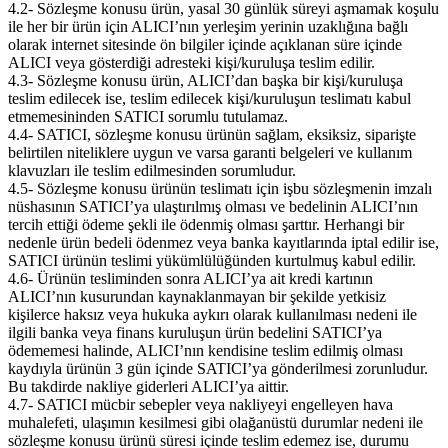
4.2- Sözleşme konusu ürün, yasal 30 günlük süreyi aşmamak koşulu
ile her bir ürün için ALICI’nın yerleşim yerinin uzaklığına bağlı
olarak internet sitesinde ön bilgiler içinde açıklanan süre içinde
ALICI veya gösterdiği adresteki kişi/kuruluşa teslim edilir.
4.3- Sözleşme konusu ürün, ALICI’dan başka bir kişi/kuruluşa
teslim edilecek ise, teslim edilecek kişi/kuruluşun teslimatı kabul
etmemesininden SATICI sorumlu tutulamaz.
4.4- SATICI, sözleşme konusu ürünün sağlam, eksiksiz, siparişte
belirtilen niteliklere uygun ve varsa garanti belgeleri ve kullanım
klavuzları ile teslim edilmesinden sorumludur.
4.5- Sözleşme konusu ürünün teslimatı için işbu sözleşmenin imzalı
nüshasının SATICI’ya ulaştırılmış olması ve bedelinin ALICI’nın
tercih ettiği ödeme şekli ile ödenmiş olması şarttır. Herhangi bir
nedenle ürün bedeli ödenmez veya banka kayıtlarında iptal edilir ise,
SATICI ürünün teslimi yükümlülüğünden kurtulmuş kabul edilir.
4.6- Ürünün tesliminden sonra ALICI’ya ait kredi kartının
ALICI’nın kusurundan kaynaklanmayan bir şekilde yetkisiz
kişilerce haksız veya hukuka aykırı olarak kullanılması nedeni ile
ilgili banka veya finans kuruluşun ürün bedelini SATICI’ya
ödememesi halinde, ALICI’nın kendisine teslim edilmiş olması
kaydıyla ürünün 3 gün içinde SATICI’ya gönderilmesi zorunludur.
Bu takdirde nakliye giderleri ALICI’ya aittir.
4.7- SATICI mücbir sebepler veya nakliyeyi engelleyen hava
muhalefeti, ulaşımın kesilmesi gibi olağanüstü durumlar nedeni ile
sözleşme konusu ürünü süresi içinde teslim edemez ise, durumu