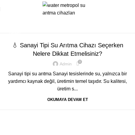
Tag Archives: kuyu suyu
arıtma
Ana Sayfa
Posts Tagged "kuyu suyu arıtma"
GENEL
💧 Sanayi Tipi Su Arıtma Cihazı Seçerken
Nelere Dikkat Etmelisiniz?
0
Admin
Sanayi tipi su arıtma Sanayi tesislerinde su, yalnızca bir
yardımcı kaynak değil, üretimin temel taşıdır. Su kalitesi,
üretim s...
OKUMAYA DEVAM ET